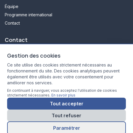
Équipe
Programme international
Contact
Contact
348 avenue d'arès
Gestion des cookies
33700 Mérignac
Ce site utilise des cookies strictement nécessaires au
05 35 54 13 11
fonctionnement du site. Des cookies analytiques peuvent
secretariat.ri@lecai.fr
également être utilisés avec votre consentement pour
8h30 - 18h30
améliorer nos services.
En continuant à naviguer, vous acceptez l'utilisation de cookies
strictement nécessaires.
En savoir plus
Tout accepter
© 2026 Radiologie Interventionnelle. Tous droits réservés.
Tout refuser
Mentions légales
Politique de confidentialité
Gestion des cookies
Paramétrer